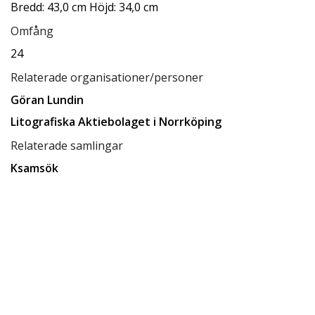
Bredd: 43,0 cm Höjd: 34,0 cm
Omfång
24
Relaterade organisationer/personer
Göran Lundin
Litografiska Aktiebolaget i Norrköping
Relaterade samlingar
Ksamsök
Karl Andersson Samling
Relaterade förvaringsplatser
Låda C4
Tillgänglighet
tillgänglig för allmänheten
Status