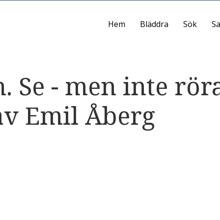
Hem
Bläddra
Sök
Sa
 Se - men inte röra
av Emil Åberg