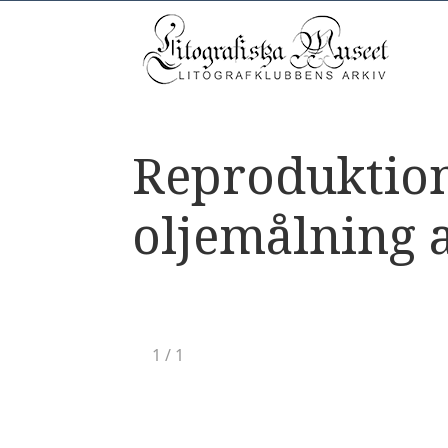
Reproduktion.
oljemålning 
1
/
1