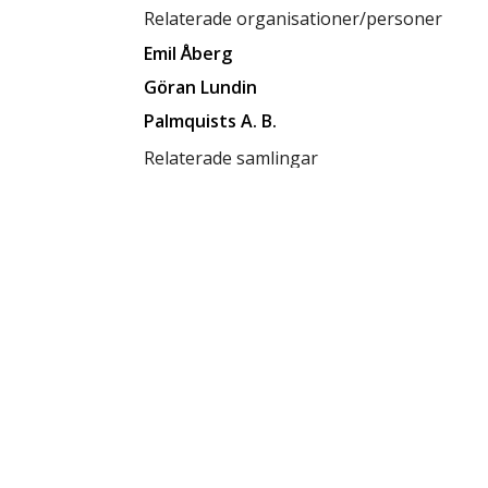
Relaterade organisationer/personer
Emil Åberg
Göran Lundin
Palmquists A. B.
Relaterade samlingar
Ksamsök
Karl Andersson Samling
Relaterade förvaringsplatser
Låda C4
Tillgänglighet
tillgänglig för allmänheten
Status
klar
Rättighetsinnehavare