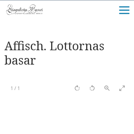
Affisch. Lottornas
basar
1
/
1