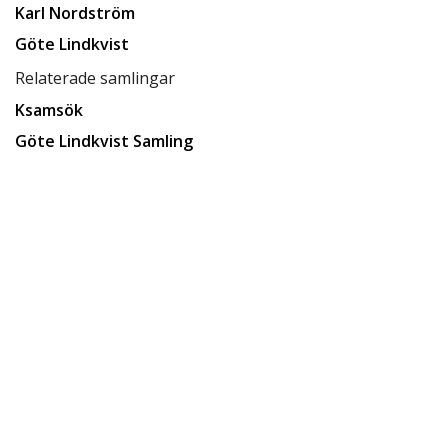
Karl Nordström
Göte Lindkvist
Relaterade samlingar
Ksamsök
Göte Lindkvist Samling
Relaterade förvaringsplatser
Låda D7
Tillgänglighet
tillgänglig för allmänheten
Status
klar
Rättighetsinnehavare
CC BY-SA 4.0
Ersätter