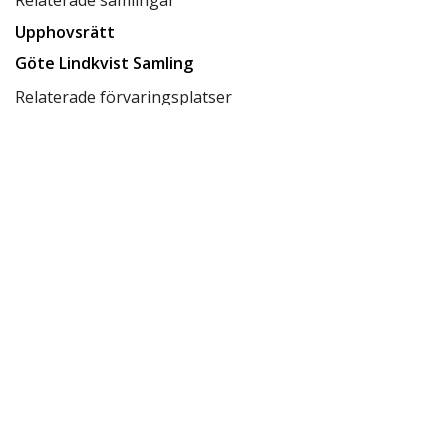
Upphovsrätt
Göte Lindkvist Samling
Relaterade förvaringsplatser
Låda D8
Tillgänglighet
inte tillgänglig för allmänheten
Status
klar
Ersätter
1149
Skapat datum
2013-10-16
Redigerat datum