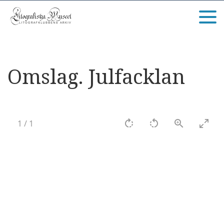
Omslag. Julfacklan
1
/
1