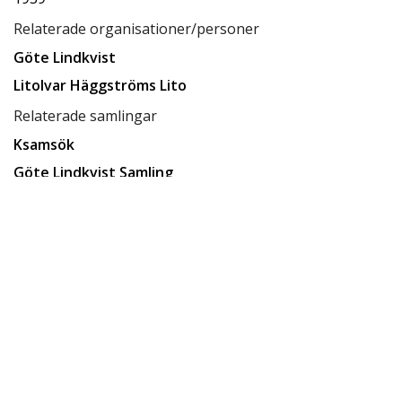
Relaterade organisationer/personer
Göte Lindkvist
LitoIvar Häggströms Lito
Relaterade samlingar
Ksamsök
Göte Lindkvist Samling
Relaterade förvaringsplatser
Låda D8
Tillgänglighet
tillgänglig för allmänheten
Status
klar
Rättighetsinnehavare