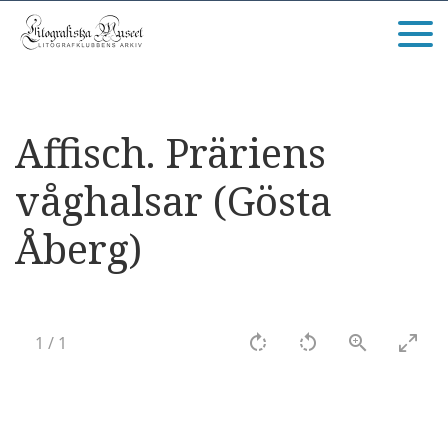
Affisch. Präriens
våghalsar (Gösta
Åberg)
1
/
1