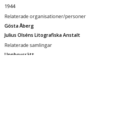
1944
Relaterade organisationer/personer
Gösta Åberg
Julius Olséns Litografiska Anstalt
Relaterade samlingar
Upphovsrätt
Sten Palmborg Samling
Relaterade förvaringsplatser
Låda B10
Tillgänglighet
tillgänglig för allmänheten
Status
klar
Ersätter