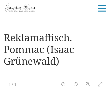
Reklamaffisch.
Pommac (Isaac
Grünewald)
1
/
1