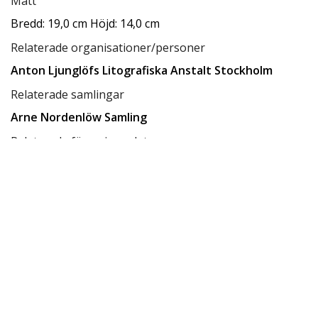
Mått
Bredd: 19,0 cm Höjd: 14,0 cm
Relaterade organisationer/personer
Anton Ljunglöfs Litografiska Anstalt Stockholm
Relaterade samlingar
Arne Nordenlöw Samling
Relaterade förvaringsplatser
Låda D10
Tillgänglighet
tillgänglig för allmänheten
Status
klar
Rättighetsinnehavare
CC BY-SA 4.0