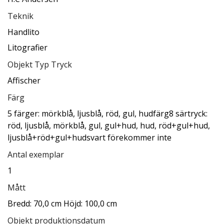
Teknik
Handlito
Litografier
Objekt Typ Tryck
Affischer
Färg
5 färger: mörkblå, ljusblå, röd, gul, hudfärg8 särtryck:
röd, ljusblå, mörkblå, gul, gul+hud, hud, röd+gul+hud,
ljusblå+röd+gul+hudsvart förekommer inte
Antal exemplar
1
Mått
Bredd: 70,0 cm Höjd: 100,0 cm
Objekt produktionsdatum