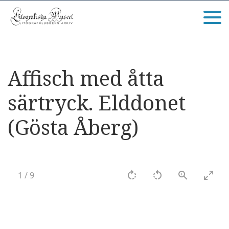
Affisch med åtta
särtryck. Elddonet
(Gösta Åberg)
1
/
9