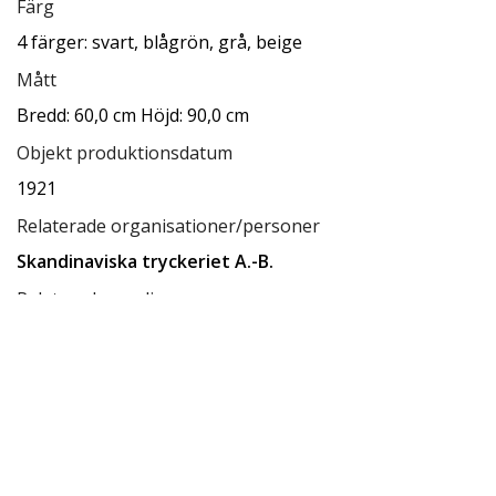
Färg
4 färger: svart, blågrön, grå, beige
Mått
Bredd: 60,0 cm Höjd: 90,0 cm
Objekt produktionsdatum
1921
Relaterade organisationer/personer
Skandinaviska tryckeriet A.-B.
Relaterade samlingar
Ksamsök
Relaterade förvaringsplatser
Låda A3
Tillgänglighet
tillgänglig för allmänheten