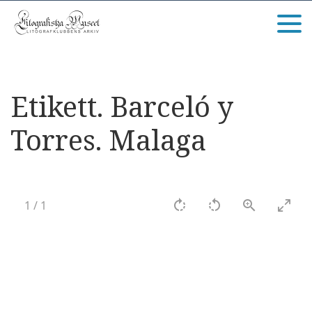
Etikett. Barceló y
Torres. Malaga
1
/
1