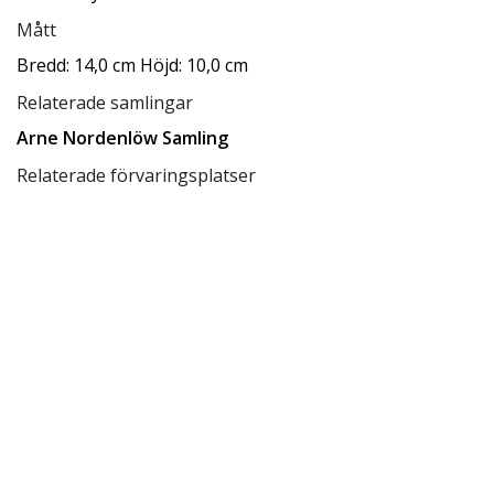
Mått
Bredd: 14,0 cm Höjd: 10,0 cm
Relaterade samlingar
Arne Nordenlöw Samling
Relaterade förvaringsplatser
Låda D10
Tillgänglighet
tillgänglig för allmänheten
Status
klar
Rättighetsinnehavare
CC BY-SA 4.0
Ersätter