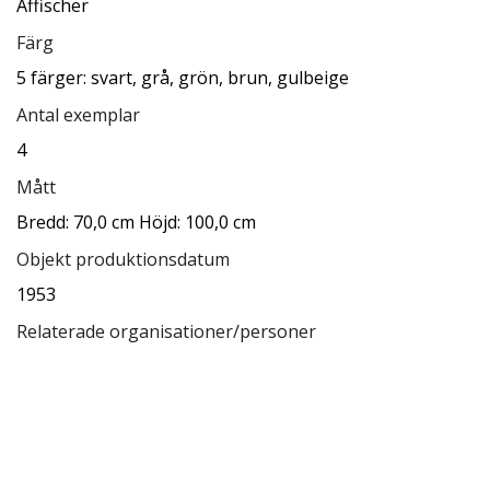
Affischer
Färg
5 färger: svart, grå, grön, brun, gulbeige
Antal exemplar
4
Mått
Bredd: 70,0 cm Höjd: 100,0 cm
Objekt produktionsdatum
1953
Relaterade organisationer/personer
Arne Sucksdorff
Rokotryck AB Kopia
Relaterade samlingar
Upphovsrätt