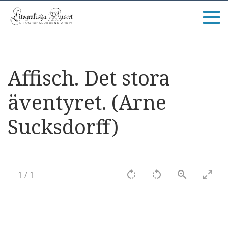
Affisch. Det stora
äventyret. (Arne
Sucksdorff)
1
/
1