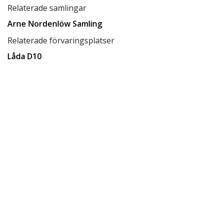
Relaterade samlingar
Arne Nordenlöw Samling
Relaterade förvaringsplatser
Låda D10
Tillgänglighet
tillgänglig för allmänheten
Status
klar
Rättighetsinnehavare
CC BY-SA 4.0
Ersätter
1629
Skapat datum
2014-11-10