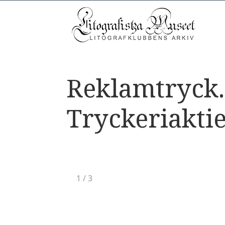
Reklamtryck.
Tryckeriakti
1
/
3