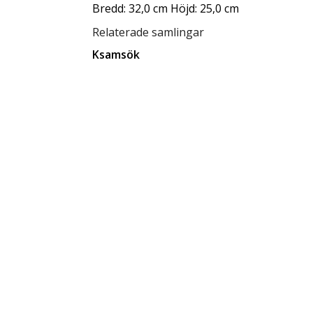
Bredd: 32,0 cm Höjd: 25,0 cm
Relaterade samlingar
Ksamsök
Hans Andersson Samling
Relaterade förvaringsplatser
Låda A9
Tillgänglighet
tillgänglig för allmänheten
Status
klar
Rättighetsinnehavare
CC BY-SA 4.0
Ersätter
1692