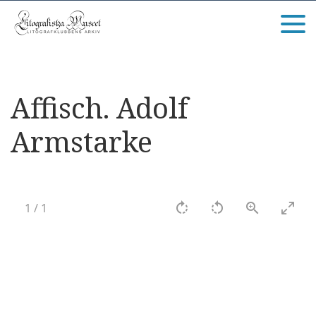
Affisch. Adolf
Armstarke
1
/
1