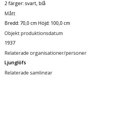
2 färger: svart, blå
Mått
Bredd: 70,0 cm Höjd: 100,0 cm
Objekt produktionsdatum
1937
Relaterade organisationer/personer
Ljunglöfs
Relaterade samlingar
Ksamsök
Relaterade förvaringsplatser
Låda A3
Tillgänglighet
tillgänglig för allmänheten
Status