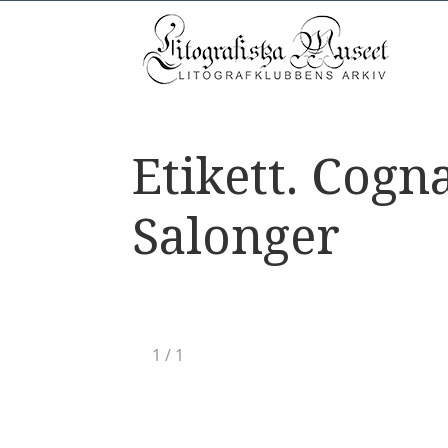
Etikett. Cogn
Salonger
1
/
1