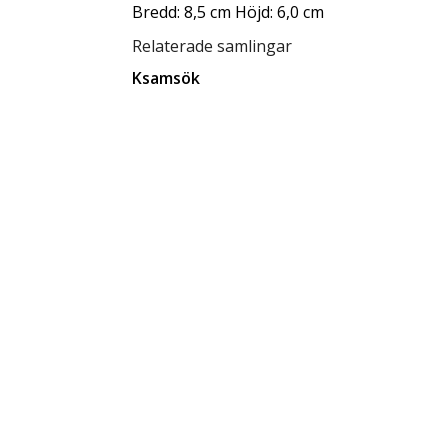
Bredd: 8,5 cm Höjd: 6,0 cm
Relaterade samlingar
Ksamsök
Sten Palmborg Samling
Relaterade förvaringsplatser
Låda D10
Tillgänglighet
tillgänglig för allmänheten
Status
klar
Rättighetsinnehavare
CC BY-SA 4.0
Ersätter
1761