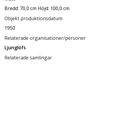
Bredd: 70,0 cm Höjd: 100,0 cm
Objekt produktionsdatum
1950
Relaterade organisationer/personer
Ljunglöfs
Relaterade samlingar
Ksamsök
Relaterade förvaringsplatser
Låda A3
Tillgänglighet
tillgänglig för allmänheten
Status
klar