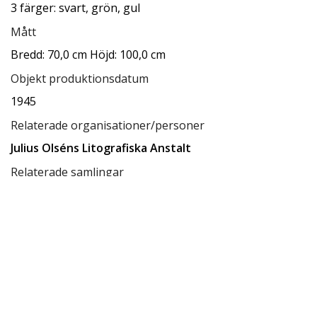
3 färger: svart, grön, gul
Mått
Bredd: 70,0 cm Höjd: 100,0 cm
Objekt produktionsdatum
1945
Relaterade organisationer/personer
Julius Olséns Litografiska Anstalt
Relaterade samlingar
Ksamsök
Relaterade förvaringsplatser
Låda A3
Tillgänglighet
tillgänglig för allmänheten
Status