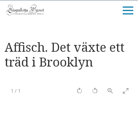
Affisch. Det växte ett
träd i Brooklyn
1
/
1