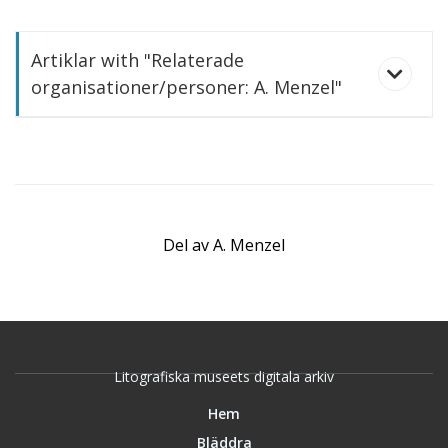
Artiklar with "Relaterade
organisationer/personer: A. Menzel"
Del av
A. Menzel
Reproduktion. Nutida storindustri. Ett
järnvalsverk. A. Menzel
Litografiska museets digitala arkiv
Hem
Bläddra