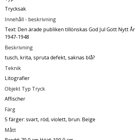
Trycksak
Innehåll - beskrivning
Text: Den ärade publiken tillönskas God Jul Gott Nytt År
1947-1948
Beskrivning
tusch, krita, spruta defekt, saknas blå?
Teknik
Litografier
Objekt Typ Tryck
Affischer
Färg
5 färger: svart, röd, violett, brun. Beige
Mått
Bredd: 70,0 cm Höjd: 100,0 cm