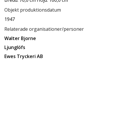
Objekt produktionsdatum
1947
Relaterade organisationer/personer
Walter Bjorne
Ljunglöfs
Ewes Tryckeri AB
Relaterade samlingar
Upphovsrätt
Relaterade förvaringsplatser
Låda A8
Tillgänglighet
tillgänglig för allmänheten
Status