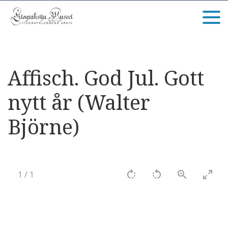
Affisch. God Jul. Gott
nytt år (Walter
Björne)
1
/
1