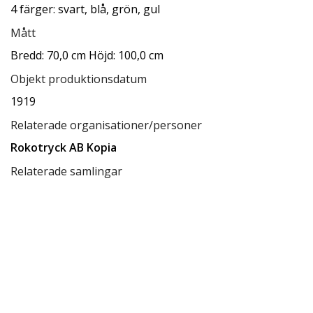
4 färger: svart, blå, grön, gul
Mått
Bredd: 70,0 cm Höjd: 100,0 cm
Objekt produktionsdatum
1919
Relaterade organisationer/personer
Rokotryck AB Kopia
Relaterade samlingar
Ksamsök
Relaterade förvaringsplatser
Låda A8
Tillgänglighet
tillgänglig för allmänheten
Status