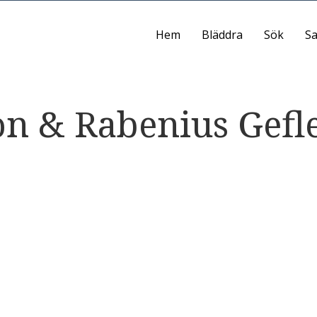
Hem
Bläddra
Sök
Sa
son & Rabenius Gefl