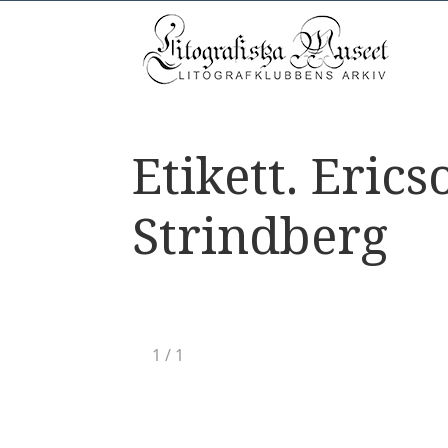
Etikett. Eric
Strindberg
1
/
1