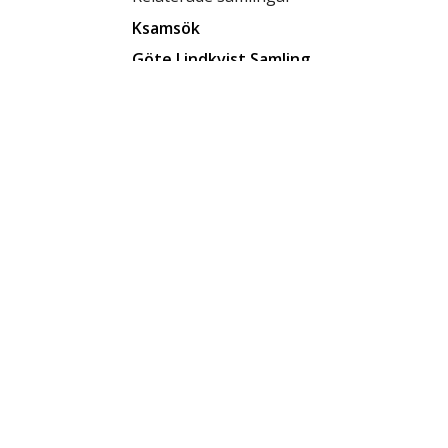
Ksamsök
Göte Lindkvist Samling
Relaterade förvaringsplatser
Låda D7
Tillgänglighet
tillgänglig för allmänheten
Status
klar
Rättighetsinnehavare
CC BY-SA 4.0
Ersätter
396
Skapat datum