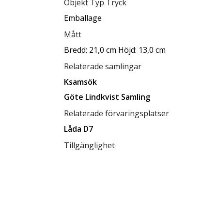
Objekt Typ Tryck
Emballage
Mått
Bredd: 21,0 cm Höjd: 13,0 cm
Relaterade samlingar
Ksamsök
Göte Lindkvist Samling
Relaterade förvaringsplatser
Låda D7
Tillgänglighet
tillgänglig för allmänheten
Status
klar
Rättighetsinnehavare