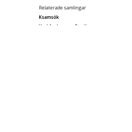
Relaterade samlingar
Ksamsök
Karl Andersson Samling
Relaterade förekomster
Gömt och Glömt
Relaterade förvaringsplatser
Låda C4
Tillgänglighet
tillgänglig för allmänheten
Status
klar
Rättighetsinnehavare