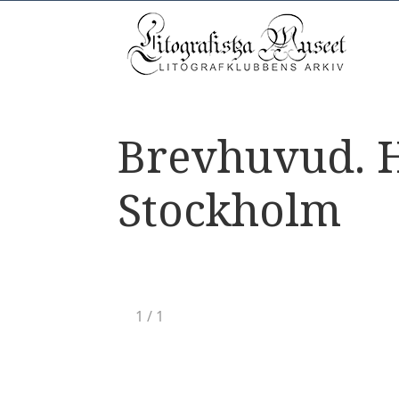
Brevhuvud. H
Stockholm
1
/
1