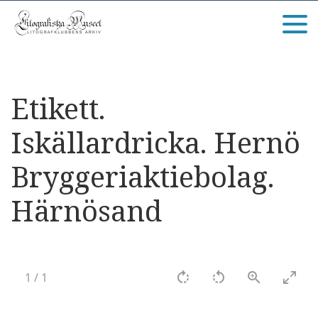
Etikett.
Iskällardricka. Hernö
Bryggeriaktiebolag.
Härnösand
1
/
1