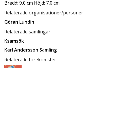
Bredd: 9,0 cm Höjd: 7,0 cm
Relaterade organisationer/personer
Göran Lundin
Relaterade samlingar
Ksamsök
Karl Andersson Samling
Relaterade förekomster
Gömt och Glömt
Relaterade förvaringsplatser
Låda C4
Tillgänglighet
tillgänglig för allmänheten
Status