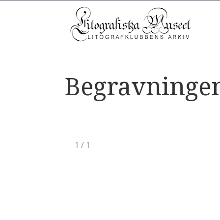
Begravningen
1
/
1