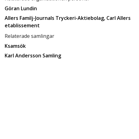
Göran Lundin
Allers Familj-Journals Tryckeri-Aktiebolag, Carl Allers
etablissement
Relaterade samlingar
Ksamsök
Karl Andersson Samling
Relaterade förvaringsplatser
Låda C4
Tillgänglighet
tillgänglig för allmänheten
Status
klar
Rättighetsinnehavare
CC BY-SA 4.0